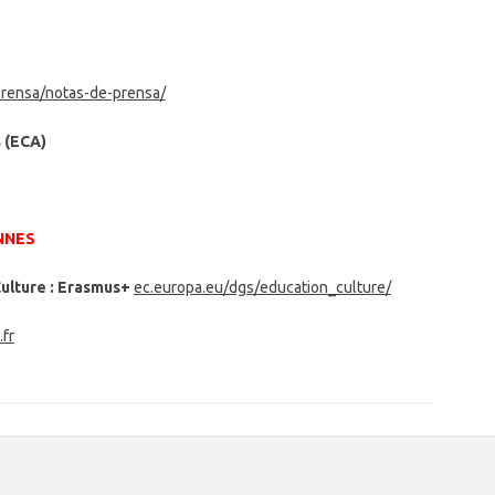
prensa/notas-de-prensa/
 (ECA)
NNES
ulture :
Erasmus+
ec.europa.eu/dgs/education_culture/
fr